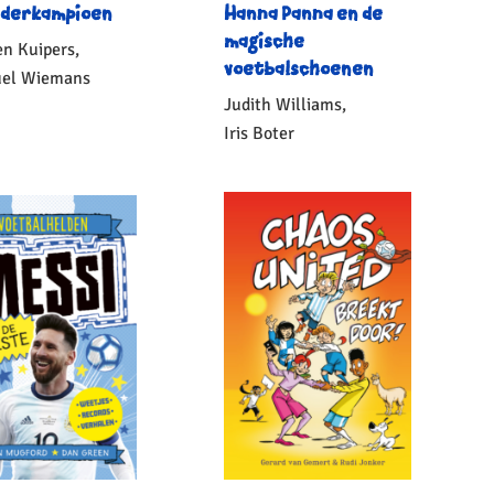
lderkampioen
Hanna Panna en de
magische
n Kuipers,
voetbalschoenen
el Wiemans
Judith Williams,
onden
15
,
99
Iris Boter
Gebonden
15
,
99