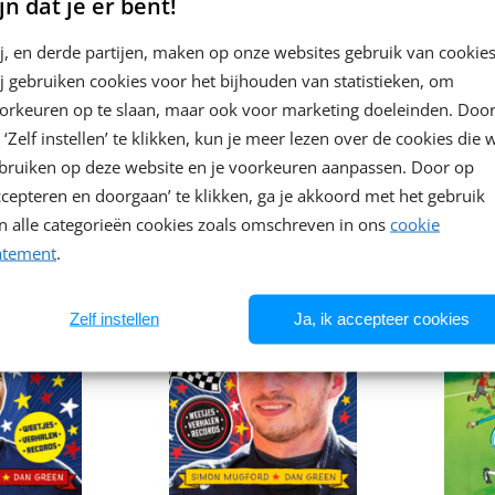
jn dat je er bent!
en –
Minecraft
Nog é
j, en derde partijen, maken op onze websites gebruik van cookies
s de beste
Escapeboek
Tim va
j gebruiken cookies voor het bijhouden van statistieken, om
d,
Gauthier Wendling,
Willem
orkeuren op te slaan, maar ook voor marketing doeleinden. Doo
Arianna Sabella, Chiara
Pap
 ‘Zelf instellen’ te klikken, kun je meer lezen over de cookies die 
Iacobelli
bruiken op deze website en je voorkeuren aanpassen. Door op
0
,
99
Paperback
ccepteren en doorgaan’ te klikken, ga je akkoord met het gebruik
12
,
99
n alle categorieën cookies zoals omschreven in ons
cookie
atement
.
Zelf instellen
Ja, ik accepteer cookies