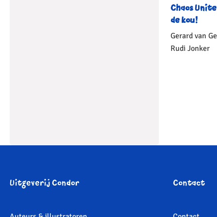
Chaos Unite
de kou!
Gerard van G
Rudi Jonker
Gebonden
1
Uitgeverij Condor
Contact
Auteurs & illustratoren
Contact