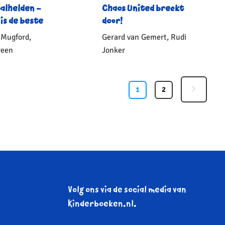
alhelden –
Chaos United breekt
 is de beste
door!
 Mugford,
Gerard van Gemert, Rudi
reen
Jonker
onden
Gebonden
10
,
15
,
99
99
1
2
Volg ons via de social media van
Kinderboeken.nl.