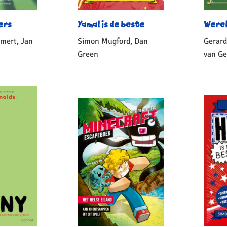
ers
Yamal is de beste
Werel
mert, Jan
Simon Mugford, Dan
Gerard
Green
van Ge
Gebonden
Geb
5
,
10
,
99
99