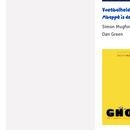
Voetbalheld
Mbappé is d
Simon Mugfor
Dan Green
Gebonden
1