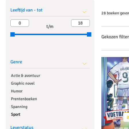
Leeftijd van - tot
28 boeken gevo
t/m
Gekozen filter
Genre
Actie & avontuur
Graphic novel
Humor
Prentenboeken
Spanning
Sport
2
Leverstatus