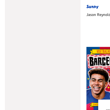
Sunny
Jason Reynol
Gebonden
1