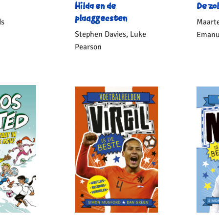
Hilda en de
De zo
plaaggeesten
ds
Maarte
Stephen Davies, Luke
Emanu
5
,
99
Pearson
Geb
E-
7
,
99
book