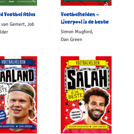
d Voetbal Atlas
Voetbalhelden –
Liverpool is de beste
 van Gemert, Job
Simon Mugford,
lder
Dan Green
onden
22
,
99
Gebonden
10
,
99