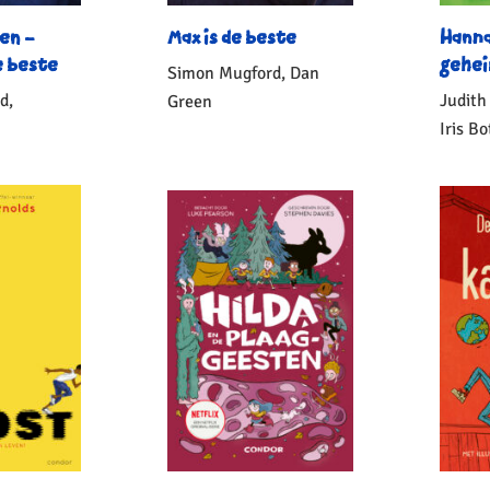
en –
Max is de beste
Hanna
e beste
gehei
Simon Mugford, Dan
d,
Judith
Green
Iris Bo
Gebonden
10
,
99
Geb
0
,
99