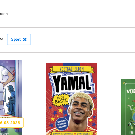
auteurs
en
nden
uitgevers
s:
Sport
6-08-2026