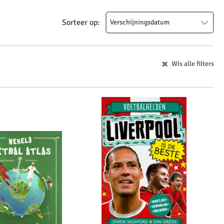
Sorteer op:
Verschijningsdatum
Verschijningsdatum
Alfabetisch (A-Z)
Wis alle filters
Alfabetisch (Z-A)
Prijs (oplopend)
Prijs (aflopend)