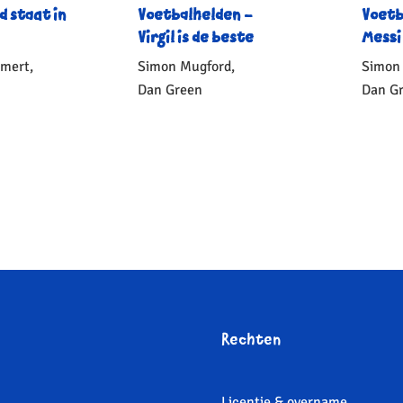
d staat in
Voetbalhelden –
Voetb
Virgil is de beste
Messi
emert,
Simon Mugford,
Simon
Dan Green
Dan G
Gebonden
Geb
5
,
10
,
99
99
Rechten
Licentie & overname