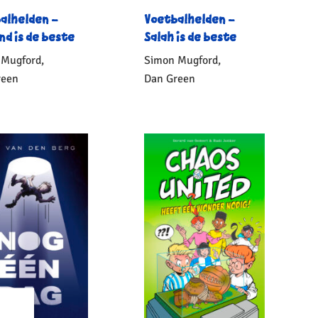
alhelden –
Voetbalhelden –
nd is de beste
Salah is de beste
 Mugford,
Simon Mugford,
reen
Dan Green
onden
Gebonden
10
,
10
,
99
99