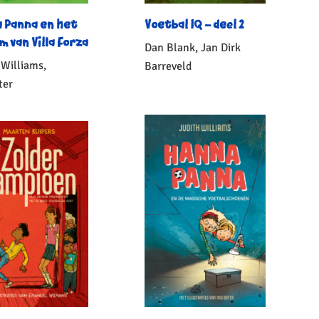
 Panna en het
Voetbal IQ – deel 2
m van Villa Forza
Dan Blank, Jan Dirk
 Williams,
Barreveld
ter
Paperback
14
,
99
onden
15
,
99