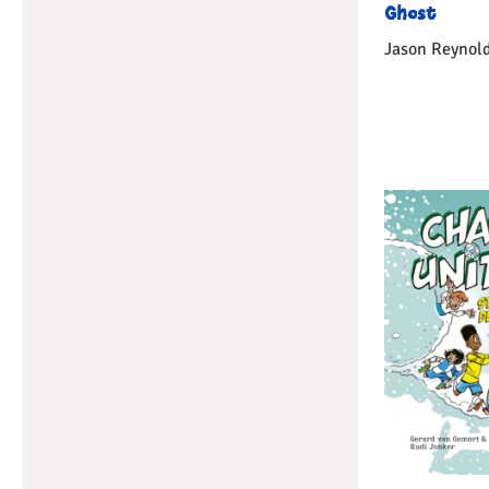
Ghost
Jason Reynol
Gebonden
1