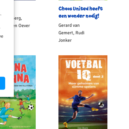
én dag
Chaos United heeft
.
een wonder nodig!
n den Berg,
Gerard van
 van den Oever
r
Gemert, Rudi
erback
we
14
,
99
Jonker
Gebonden
15
,
99