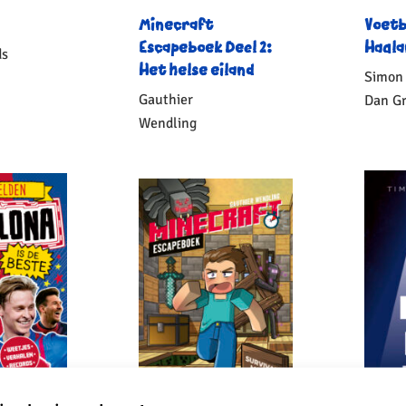
Minecraft
Voetb
Escapeboek Deel 2:
Haala
ds
Het helse eiland
Simon
6
,
99
Gauthier
Dan G
Wendling
Geb
Paperback
12
,
99