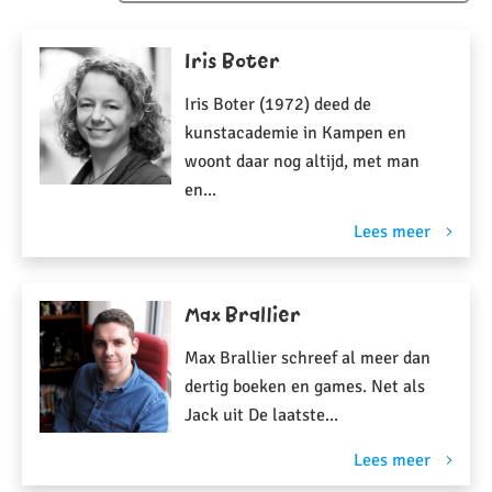
Achternaam (A-Z)
Iris Boter
Achternaam (Z-A)
Iris Boter (1972) deed de
Voornaam (A-Z)
kunstacademie in Kampen en
Voornaam (Z-A)
woont daar nog altijd, met man
en...
Lees meer
Max Brallier
Max Brallier schreef al meer dan
dertig boeken en games. Net als
Jack uit De laatste...
Lees meer