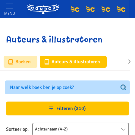
MENU
Auteurs & illustratoren
Boeken
Auteurs & illustratoren
Zoeken
naar
boeken,
auteurs
Filteren (210)
en
uitgevers
Sorteer op:
Achternaam (A-Z)